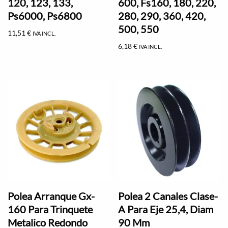
120, 123, 133,
600, Fs160, 180, 220,
Ps6000, Ps6800
280, 290, 360, 420,
500, 550
11,51
€
IVA INCL.
6,18
€
IVA INCL.
Polea Arranque Gx-
Polea 2 Canales Clase-
160 Para Trinquete
A Para Eje 25,4, Diam
Metalico Redondo
90 Mm