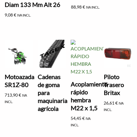
Diam 133 Mm Alt 26
88,98
€
IVA INCL.
9,08
€
IVA INCL.
Motoazada
Cadenas
Piloto
Acoplamiento
SR1Z-80
de goma
Trasero
rápido
para
Britax
713,90
€
IVA
hembra
maquinaria
INCL.
26,61
€
IVA
M22 x 1,5
agrícola
INCL.
54,45
€
IVA
INCL.