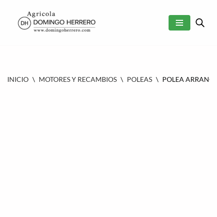
SALTAR
AL
CONTENIDO
INICIO
\
MOTORES Y RECAMBIOS
\
POLEAS
\
POLEA ARRANQUE 