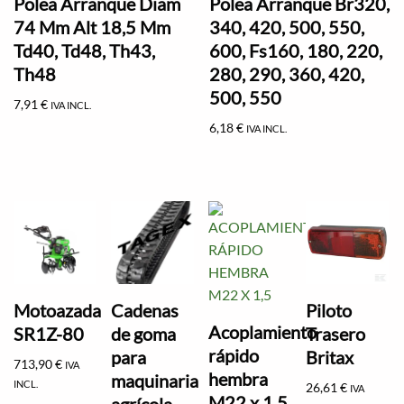
Polea Arranque Diam
Polea Arranque Br320,
74 Mm Alt 18,5 Mm
340, 420, 500, 550,
Td40, Td48, Th43,
600, Fs160, 180, 220,
Th48
280, 290, 360, 420,
500, 550
7,91
€
IVA INCL.
6,18
€
IVA INCL.
Motoazada
Cadenas
Piloto
Acoplamiento
SR1Z-80
de goma
Trasero
rápido
para
Britax
713,90
€
IVA
hembra
maquinaria
INCL.
26,61
€
IVA
M22 x 1,5
agrícola