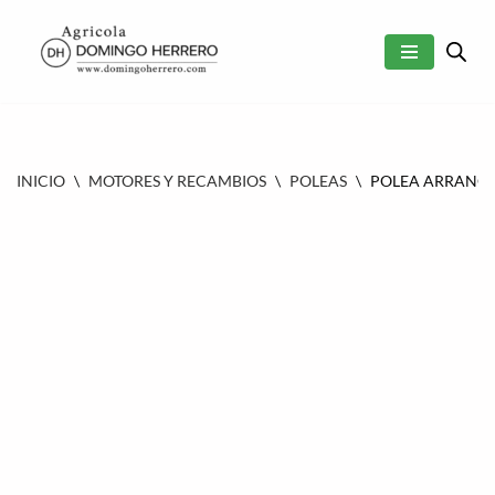
SALTAR
AL
CONTENIDO
INICIO
\
MOTORES Y RECAMBIOS
\
POLEAS
\
POLEA ARRANQUE C