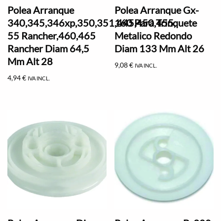
Polea Arranque
Polea Arranque Gx-
340,345,346xp,350,351,445,450,455,
160 Para Trinquete
55 Rancher,460,465
Metalico Redondo
Rancher Diam 64,5
Diam 133 Mm Alt 26
Mm Alt 28
9,08
€
IVA INCL.
4,94
€
IVA INCL.