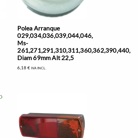
Polea Arranque
029,034,036,039,044,046,
Ms-
261,271,291,310,311,360,362,390,440,
Diam 69mm Alt 22,5
6,18
€
IVA INCL.