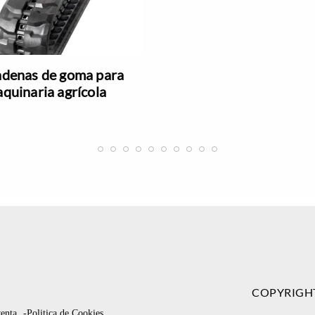
denas de goma para
quinaria agrícola
COPYRIGH
venta
-Politica de Cookies