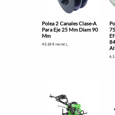
Polea 2 Canales Clase-A
Po
Para Eje 25 Mm Diam 90
75
Mm
Ef
84
43,18
€
IVA INCL.
Al
6,