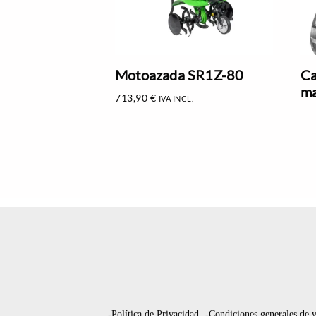
Motoazada SR1Z-80
Ca
ma
713,90
€
IVA INCL.
-Política de Privacidad
-Condiciones generales de 