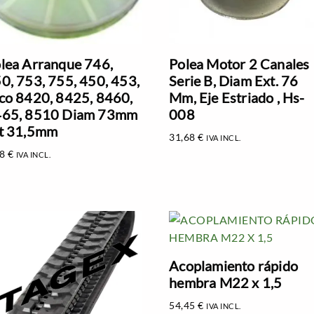
lea Arranque 746,
Polea Motor 2 Canales
0, 753, 755, 450, 453,
Serie B, Diam Ext. 76
co 8420, 8425, 8460,
Mm, Eje Estriado , Hs-
65, 8510 Diam 73mm
008
t 31,5mm
31,68
€
IVA INCL.
18
€
IVA INCL.
Acoplamiento rápido
hembra M22 x 1,5
54,45
€
IVA INCL.