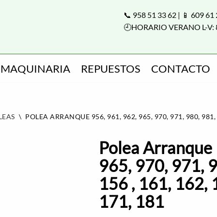
📞 958 51 33 62 | 📱 609 61
🕘HORARIO VERANO L-V: 
MAQUINARIA
REPUESTOS
CONTACTO
LEAS
\
POLEA ARRANQUE 956, 961, 962, 965, 970, 971, 980, 981, E
Polea Arranque 
965, 970, 971, 9
156 , 161, 162, 
171, 181