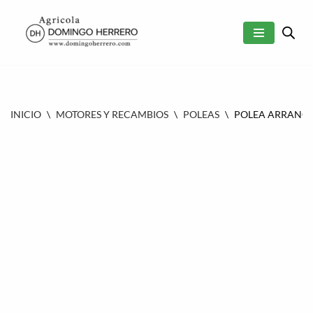
SALTAR
AL
CONTENIDO
INICIO
\
MOTORES Y RECAMBIOS
\
POLEAS
\
POLEA ARRANQUE