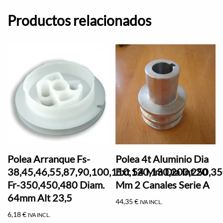
Productos relacionados
Polea Arranque Fs-
Polea 4t Aluminio Dia
38,45,46,55,87,90,100,110,120,130,200,250,35
Ext 54 Mm Dia Int 20
Fr-350,450,480 Diam.
Mm 2 Canales Serie A
64mm Alt 23,5
44,35
€
IVA INCL.
6,18
€
IVA INCL.