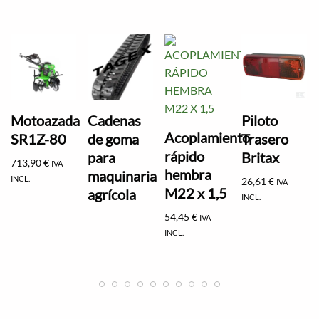
Motoazada
Cadenas
Piloto
Acoplamiento
SR1Z-80
de goma
Trasero
rápido
para
Britax
713,90
€
IVA
hembra
maquinaria
INCL.
26,61
€
IVA
M22 x 1,5
agrícola
INCL.
54,45
€
IVA
INCL.