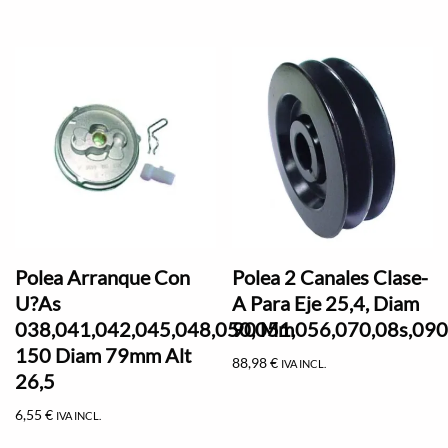
Polea Arranque Con
Polea 2 Canales Clase-
U?As
A Para Eje 25,4, Diam
038,041,042,045,048,050,051,056,070,08s,090,
90 Mm
150 Diam 79mm Alt
88,98
€
IVA INCL.
26,5
6,55
€
IVA INCL.