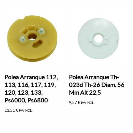
Polea Arranque 112,
Polea Arranque Th-
113, 116, 117, 119,
023d Th-26 Diam. 56
120, 123, 133,
Mm Alt 22,5
Ps6000, Ps6800
9,57
€
IVA INCL.
11,51
€
IVA INCL.