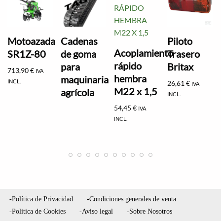
Motoazada
Cadenas
Piloto
Acoplamiento
SR1Z-80
de goma
Trasero
rápido
para
Britax
713,90
€
IVA
hembra
maquinaria
INCL.
26,61
€
IVA
M22 x 1,5
agrícola
INCL.
54,45
€
IVA
INCL.
-Política de Privacidad
-Condiciones generales de venta
-Politica de Cookies
-Aviso legal
-Sobre Nosotros