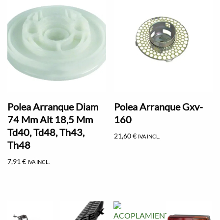
Polea Arranque Diam
Polea Arranque Gxv-
74 Mm Alt 18,5 Mm
160
Td40, Td48, Th43,
21,60
€
IVA INCL.
Th48
7,91
€
IVA INCL.