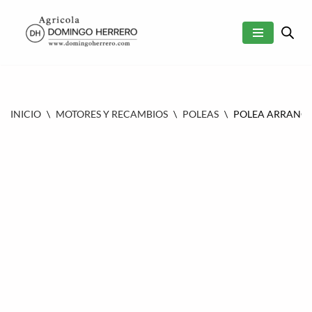
SALTAR
AL
CONTENIDO
INICIO
\
MOTORES Y RECAMBIOS
\
POLEAS
\
POLEA ARRANQUE 