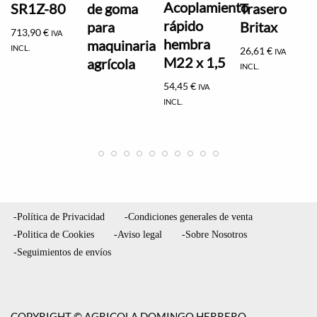
Acoplamiento
SR1Z-80
de goma
Trasero
rápido
para
Britax
713,90
€
IVA
hembra
maquinaria
INCL.
26,61
€
IVA
M22 x 1,5
agrícola
INCL.
54,45
€
IVA
INCL.
-Política de Privacidad
-Condiciones generales de venta
-Politica de Cookies
-Aviso legal
-Sobre Nosotros
-Seguimientos de envíos
COPYRIGHT © AGRICOLA DOMINGO HERRERO