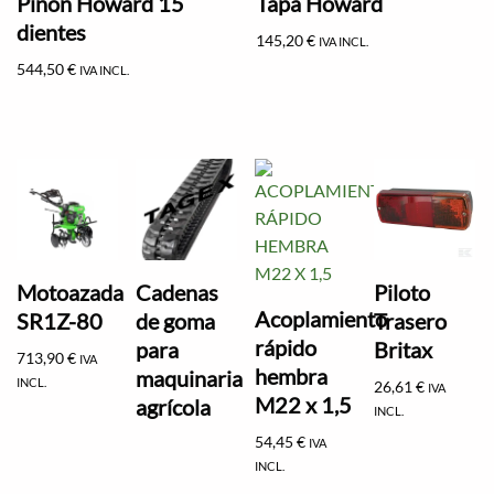
Piñon Howard 15
Tapa Howard
dientes
145,20
€
IVA INCL.
544,50
€
IVA INCL.
Motoazada
Cadenas
Piloto
Acoplamiento
SR1Z-80
de goma
Trasero
rápido
para
Britax
713,90
€
IVA
hembra
maquinaria
INCL.
26,61
€
IVA
M22 x 1,5
agrícola
INCL.
54,45
€
IVA
INCL.