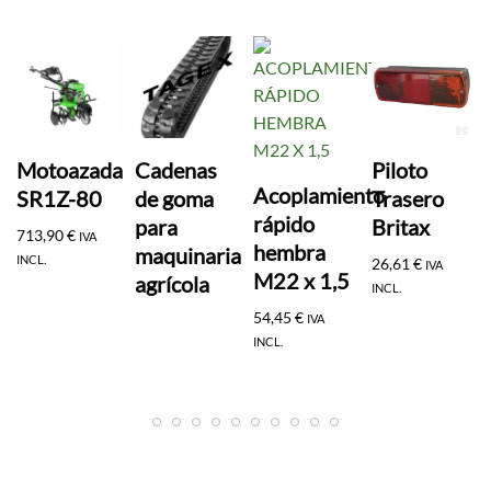
Motoazada
Cadenas
Piloto
Acoplamiento
SR1Z-80
de goma
Trasero
rápido
para
Britax
713,90
€
IVA
hembra
maquinaria
INCL.
26,61
€
IVA
M22 x 1,5
agrícola
INCL.
54,45
€
IVA
INCL.