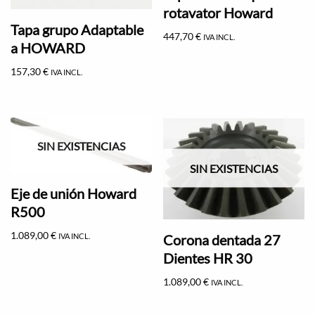
rotavator Howard
Tapa grupo Adaptable
447,70
€
IVA INCL.
a HOWARD
157,30
€
IVA INCL.
SIN EXISTENCIAS
SIN EXISTENCIAS
Eje de unión Howard
R500
1.089,00
€
Corona dentada 27
IVA INCL.
Dientes HR 30
1.089,00
€
IVA INCL.