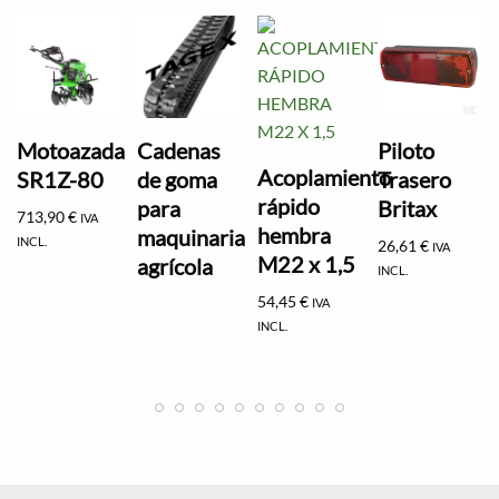
Motoazada
Cadenas
Piloto
Acoplamiento
SR1Z-80
de goma
Trasero
rápido
para
Britax
713,90
€
IVA
hembra
maquinaria
INCL.
26,61
€
IVA
M22 x 1,5
agrícola
INCL.
54,45
€
IVA
INCL.