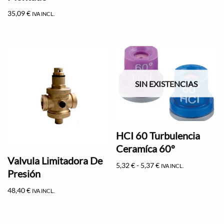
35,09
€
IVA INCL.
SIN EXISTENCIAS
HCI 60 Turbulencia
Ceramíca 60º
Valvula Limitadora De
5,32
€
-
5,37
€
IVA INCL.
Presión
48,40
€
IVA INCL.