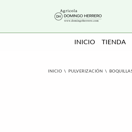
SALTAR
AL
CONTENIDO
INICIO
TIENDA
INICIO
\
PULVERIZACIÓN
\
BOQUILLA