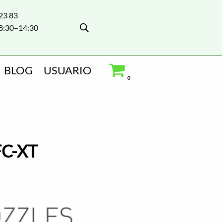
 23 83
8:30–14:30
BLOG
USUARIO
0
FC-XT