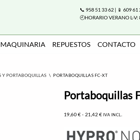
📞 958 51 33 62 | 📱 609 61
🕘HORARIO VERANO L-V: 
MAQUINARIA
REPUESTOS
CONTACTO
S Y PORTABOQUILLAS
\
PORTABOQUILLAS FC-XT
Portaboquillas 
19,60
€
-
21,42
€
IVA INCL.