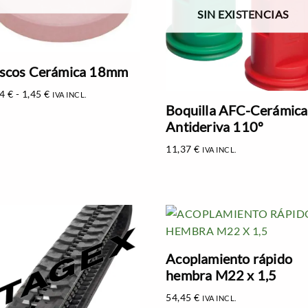
SIN EXISTENCIAS
scos Cerámica 18mm
14
€
-
1,45
€
IVA INCL.
Boquilla AFC-Cerámica
Antideriva 110º
11,37
€
IVA INCL.
Acoplamiento rápido
hembra M22 x 1,5
54,45
€
IVA INCL.