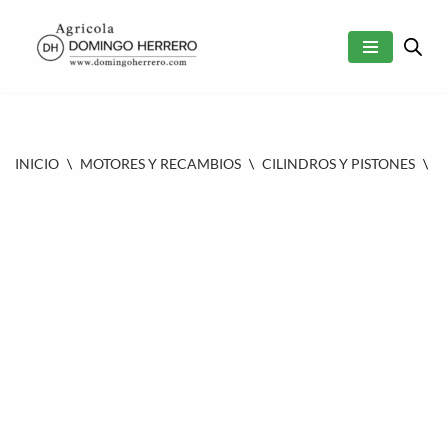
SALTAR
AL
CONTENIDO
INICIO
\
MOTORES Y RECAMBIOS
\
CILINDROS Y PISTONES
\
K