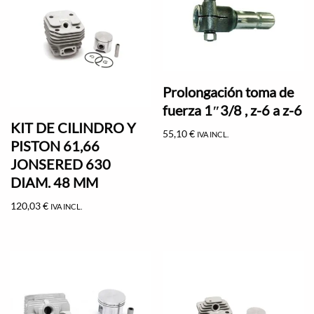
Prolongación toma de
fuerza 1″3/8 , z-6 a z-6
KIT DE CILINDRO Y
55,10
€
IVA INCL.
PISTON 61,66
JONSERED 630
DIAM. 48 MM
120,03
€
IVA INCL.