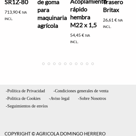
Acoplamiento
SR1Z-80
de goma
Trasero
rápido
para
Britax
713,90
€
IVA
hembra
maquinaria
INCL.
26,61
€
IVA
M22 x 1,5
agrícola
INCL.
54,45
€
IVA
INCL.
-Política de Privacidad
-Condiciones generales de venta
-Politica de Cookies
-Aviso legal
-Sobre Nosotros
-Seguimientos de envíos
COPYRIGHT © AGRICOLA DOMINGO HERRERO