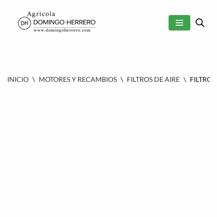
SALTAR
AL
CONTENIDO
INICIO
\
MOTORES Y RECAMBIOS
\
FILTROS DE AIRE
\
FILTRO A