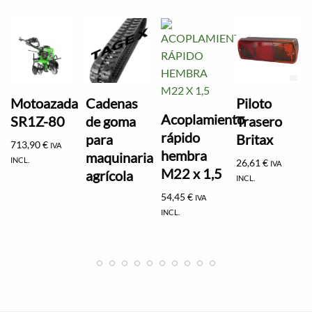
Motoazada
Cadenas
Piloto
Acoplamiento
SR1Z-80
de goma
Trasero
rápido
para
Britax
713,90
€
IVA
hembra
maquinaria
INCL.
26,61
€
IVA
M22 x 1,5
agrícola
INCL.
54,45
€
IVA
INCL.