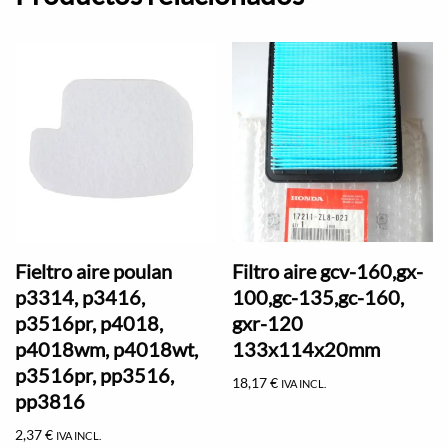
Fieltro aire poulan
Filtro aire gcv-160,gx-
p3314, p3416,
100,gc-135,gc-160,
p3516pr, p4018,
gxr-120
p4018wm, p4018wt,
133x114x20mm
p3516pr, pp3516,
18,17
€
IVA INCL.
pp3816
2,37
€
IVA INCL.