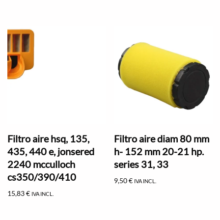
Filtro aire hsq, 135,
Filtro aire diam 80 mm
435, 440 e, jonsered
h- 152 mm 20-21 hp.
2240 mcculloch
series 31, 33
cs350/390/410
9,50
€
IVA INCL.
15,83
€
IVA INCL.