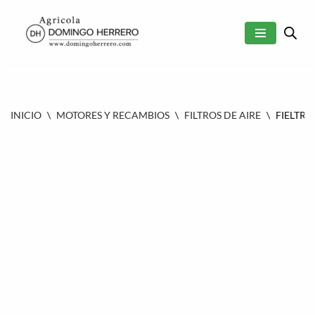
SALTAR
AL
CONTENIDO
INICIO
\
MOTORES Y RECAMBIOS
\
FILTROS DE AIRE
\
FIELTRO