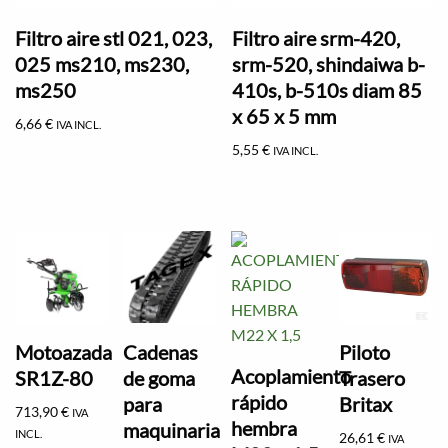
Filtro aire stl 021, 023,
Filtro aire srm-420,
025 ms210, ms230,
srm-520, shindaiwa b-
ms250
410s, b-510s diam 85
x 65 x 5 mm
6,66
€
IVA INCL.
5,55
€
IVA INCL.
Motoazada
Cadenas
Piloto
Acoplamiento
SR1Z-80
de goma
Trasero
rápido
para
Britax
713,90
€
IVA
hembra
maquinaria
INCL.
26,61
€
IVA