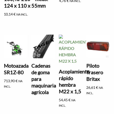
4,76
€
IVA INCL.
124 x 110 x 55mm
10,14
€
IVA INCL.
Motoazada
Cadenas
Piloto
Acoplamiento
SR1Z-80
de goma
Trasero
rápido
para
Britax
713,90
€
IVA
hembra
maquinaria
INCL.
26,61
€
IVA
M22 x 1,5
agrícola
INCL.
54,45
€
IVA
INCL.