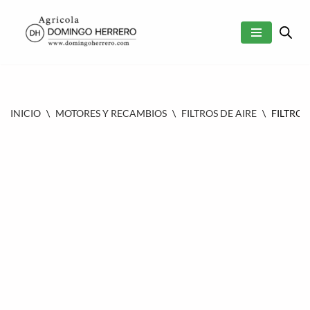
SALTAR
AL
CONTENIDO
INICIO
\
MOTORES Y RECAMBIOS
\
FILTROS DE AIRE
\
FILTRO A