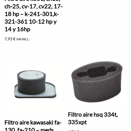
ch-25, cv-17, cv22, 17-
18 hp – k-241-301,k-
321-361 10-12 hp y
14 y 16hp
7,93
€
IVA INCL.
Filtro aire hsq 334t,
335xpt
Filtro aire kawasaki fa-
130, fa-210 – meds.