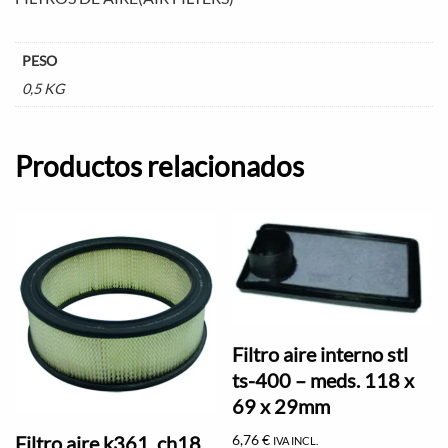
PESO
0,5 KG
Productos relacionados
Filtro aire interno stl
ts-400 – meds. 118 x
69 x 29mm
6,76
€
Filtro aire k361, ch18,
IVA INCL.