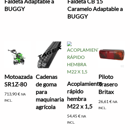
Faldeta Adaptable a
Faldeta CB 15
BUGGY
Caramelo Adaptable a
BUGGY
Motoazada
Cadenas
Piloto
Acoplamiento
SR1Z-80
de goma
Trasero
rápido
para
Britax
713,90
€
IVA
hembra
maquinaria
INCL.
26,61
€
IVA
M22 x 1,5
agrícola
INCL.
54,45
€
IVA
INCL.