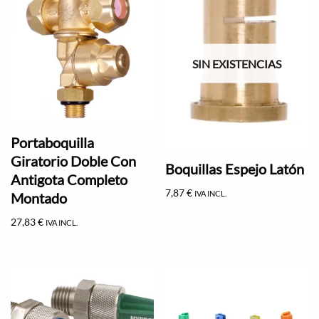
SIN EXISTENCIAS
Portaboquilla
Giratorio Doble Con
Boquillas Espejo Latón
Antigota Completo
7,87
€
IVA INCL.
Montado
27,83
€
IVA INCL.