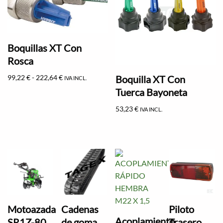
Boquillas XT Con
Rosca
Boquilla XT Con
99,22
€
-
222,64
€
IVA INCL.
Tuerca Bayoneta
53,23
€
IVA INCL.
Motoazada
Cadenas
Piloto
Acoplamiento
SR1Z-80
de goma
Trasero