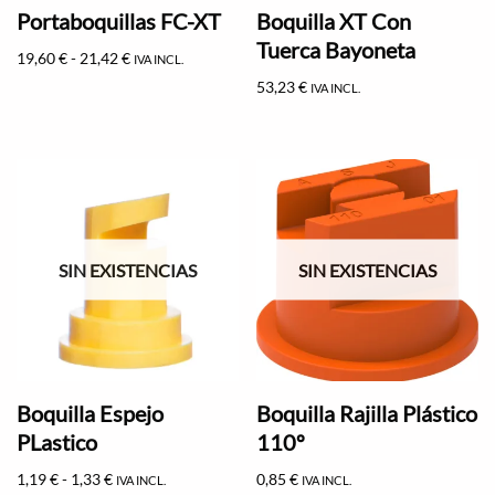
Portaboquillas FC-XT
Boquilla XT Con
Tuerca Bayoneta
19,60
€
-
21,42
€
IVA INCL.
53,23
€
IVA INCL.
SIN EXISTENCIAS
SIN EXISTENCIAS
Boquilla Espejo
Boquilla Rajilla Plástico
PLastico
110º
1,19
€
-
1,33
€
0,85
€
IVA INCL.
IVA INCL.