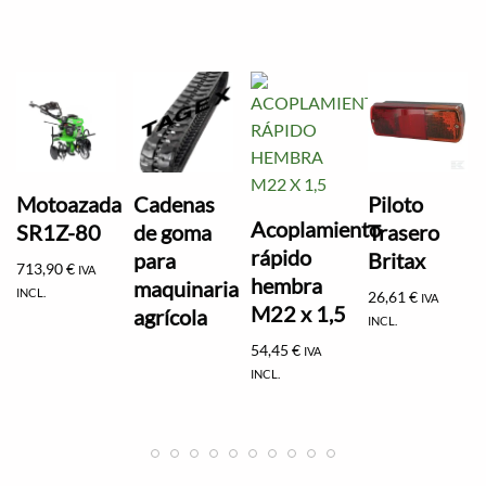
Motoazada
Cadenas
Piloto
Acoplamiento
SR1Z-80
de goma
Trasero
rápido
para
Britax
713,90
€
IVA
hembra
maquinaria
INCL.
26,61
€
IVA
M22 x 1,5
agrícola
INCL.
54,45
€
IVA
INCL.