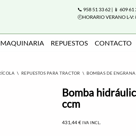
📞 958 51 33 62 | 📱 609 61
🕘HORARIO VERANO L-V: 
MAQUINARIA
REPUESTOS
CONTACTO
RÍCOLA
\
REPUESTOS PARA TRACTOR
\
BOMBAS DE ENGRANA
Bomba hidráuli
ccm
431,44
€
IVA INCL.