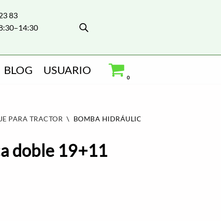
 23 83
8:30–14:30
BLOG
USUARIO
0
JE PARA TRACTOR
\
BOMBA HIDRÁULICA DOBLE 19+11 CCM
ca doble 19+11