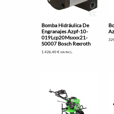
Bomba Hidráulica De
Bo
Engranajes Azpf-10-
Az
019Lcp20Msxxx21-
32
S0007 Bosch Rexroth
1.426,40
€
IVA INCL.