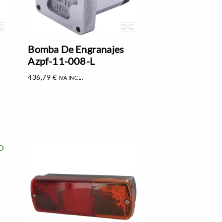
Bomba De Engranajes
Azpf-11-008-L
436,79
€
IVA INCL.