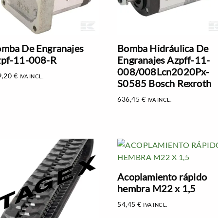
mba De Engranajes
Bomba Hidráulica De
pf-11-008-R
Engranajes Azpff-11-
008/008Lcn2020Px-
9,20
€
IVA INCL.
S0585 Bosch Rexroth
636,45
€
IVA INCL.
Acoplamiento rápido
hembra M22 x 1,5
54,45
€
IVA INCL.