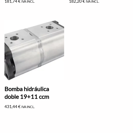
181,74
€
182,20
€
IVA INCL.
IVA INCL.
Bomba hidráulica
doble 19+11 ccm
431,44
€
IVA INCL.