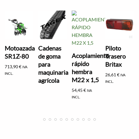
Motoazada
Cadenas
Piloto
Acoplamiento
SR1Z-80
de goma
Trasero
rápido
para
Britax
713,90
€
IVA
hembra
maquinaria
INCL.
26,61
€
IVA
M22 x 1,5
agrícola
INCL.
54,45
€
IVA
INCL.