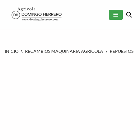
SALTAR
AL
CONTENIDO
INICIO
\
RECAMBIOS MAQUINARIA AGRÍCOLA
\
REPUESTOS P