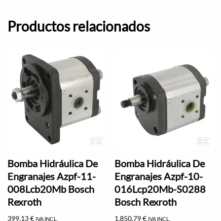
Productos relacionados
Bomba Hidráulica De
Bomba Hidráulica De
Engranajes Azpf-11-
Engranajes Azpf-10-
008Lcb20Mb Bosch
016Lcp20Mb-S0288
Rexroth
Bosch Rexroth
399,13
€
1.850,79
€
IVA INCL.
IVA INCL.