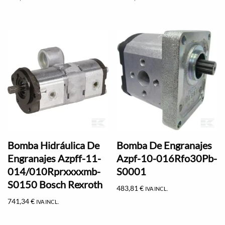
Bomba Hidráulica De
Bomba De Engranajes
Engranajes Azpff-11-
Azpf-10-016Rfo30Pb-
014/010Rprxxxxmb-
S0001
S0150 Bosch Rexroth
483,81
€
IVA INCL.
741,34
€
IVA INCL.