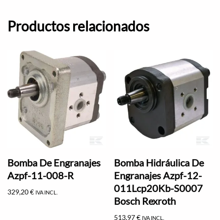
Productos relacionados
Bomba De Engranajes
Bomba Hidráulica De
Azpf-11-008-R
Engranajes Azpf-12-
011Lcp20Kb-S0007
329,20
€
IVA INCL.
Bosch Rexroth
513,97
€
IVA INCL.