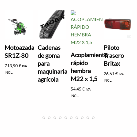
Motoazada
Cadenas
Piloto
Acoplamiento
SR1Z-80
de goma
Trasero
rápido
para
Britax
713,90
€
IVA
hembra
maquinaria
INCL.
26,61
€
IVA
M22 x 1,5
agrícola
INCL.
54,45
€
IVA
INCL.