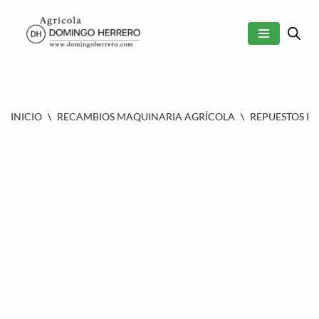
SALTAR
AL
CONTENIDO
INICIO
\
RECAMBIOS MAQUINARIA AGRÍCOLA
\
REPUESTOS P