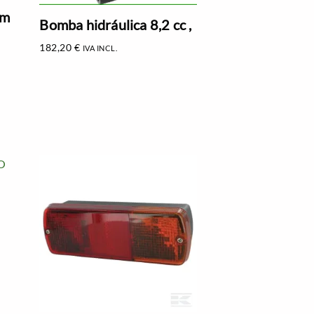
cm
Bomba hidráulica 8,2 cc ,
182,20
€
IVA INCL.