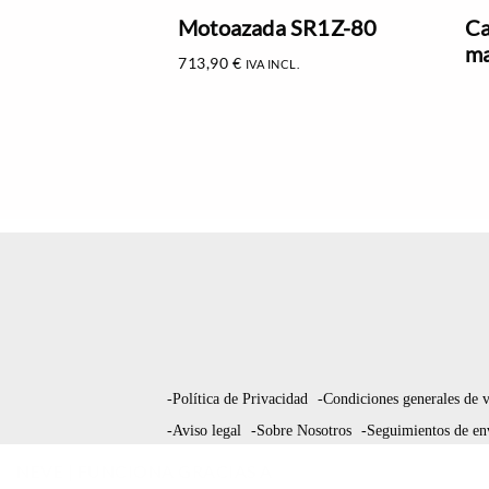
Motoazada SR1Z-80
Ca
ma
713,90
€
IVA INCL.
-Política de Privacidad
-Condiciones generales de 
-Aviso legal
-Sobre Nosotros
-Seguimientos de en
NEVE
| FUNCIONA GRACIAS A