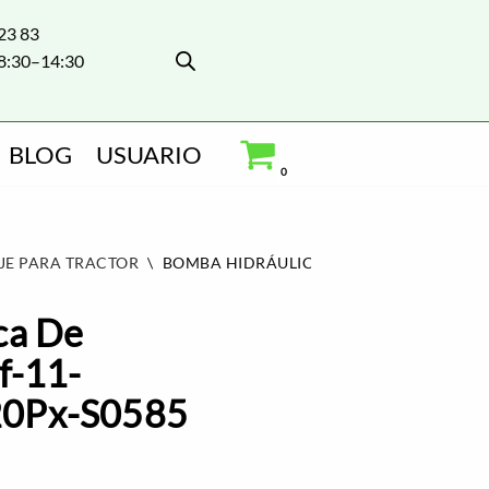
 23 83
8:30–14:30
BLOG
USUARIO
0
JE PARA TRACTOR
\
BOMBA HIDRÁULICA DE ENGRANAJES AZP
ca De
f-11-
20Px-S0585