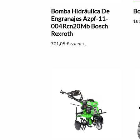
Bomba Hidráulica De
Bo
Engranajes Azpf-11-
18
004Rcn20Mb Bosch
Rexroth
701,05
€
IVA INCL.