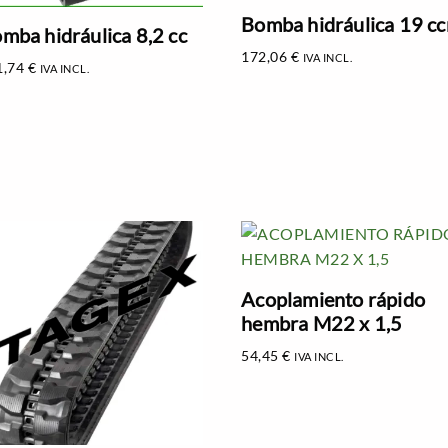
Bomba hidráulica 19 c
mba hidráulica 8,2 cc
172,06
€
IVA INCL.
1,74
€
IVA INCL.
Acoplamiento rápido
hembra M22 x 1,5
54,45
€
IVA INCL.