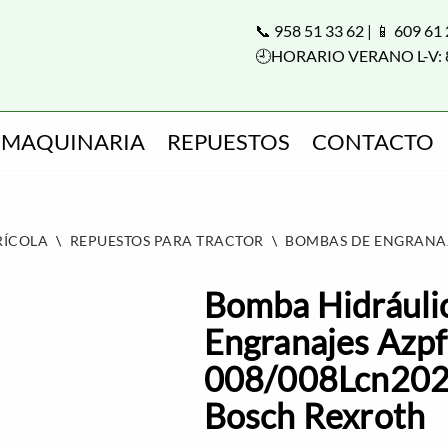
📞 958 51 33 62 | 📱 609 61
🕘HORARIO VERANO L-V: 
MAQUINARIA
REPUESTOS
CONTACTO
RÍCOLA
\
REPUESTOS PARA TRACTOR
\
BOMBAS DE ENGRANA
Bomba Hidráuli
Engranajes Azpf
008/008Lcn20
Bosch Rexroth