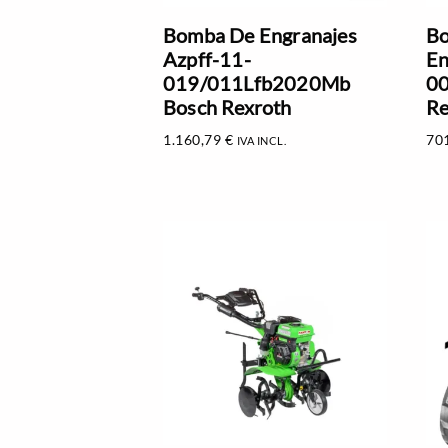
Bomba De Engranajes
Bo
Azpff-11-
En
019/011Lfb2020Mb
0
Bosch Rexroth
Re
1.160,79
€
70
IVA INCL.