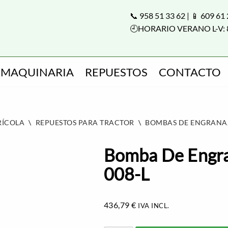
📞 958 51 33 62 | 📱 609 61
🕘HORARIO VERANO L-V: 
MAQUINARIA
REPUESTOS
CONTACTO
RÍCOLA
\
REPUESTOS PARA TRACTOR
\
BOMBAS DE ENGRANA
Bomba De Engra
008-L
436,79
€
IVA INCL.