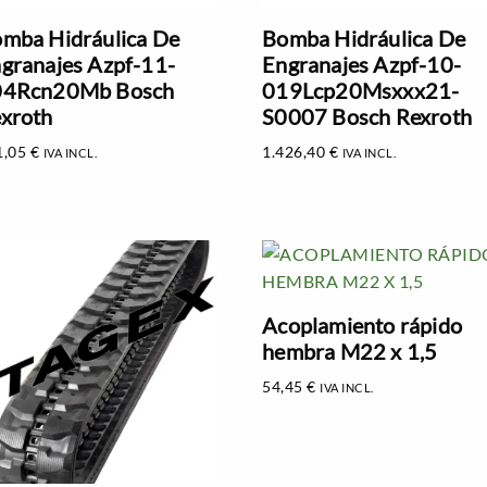
mba Hidráulica De
Bomba Hidráulica De
granajes Azpf-11-
Engranajes Azpf-10-
04Rcn20Mb Bosch
019Lcp20Msxxx21-
xroth
S0007 Bosch Rexroth
1,05
€
1.426,40
€
IVA INCL.
IVA INCL.
Acoplamiento rápido
hembra M22 x 1,5
54,45
€
IVA INCL.