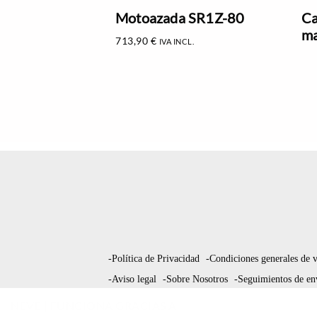
Motoazada SR1Z-80
Ca
ma
713,90
€
IVA INCL.
-Política de Privacidad
-Condiciones generales de 
-Aviso legal
-Sobre Nosotros
-Seguimientos de en
NEVE
| FUNCIONA GRACIAS A