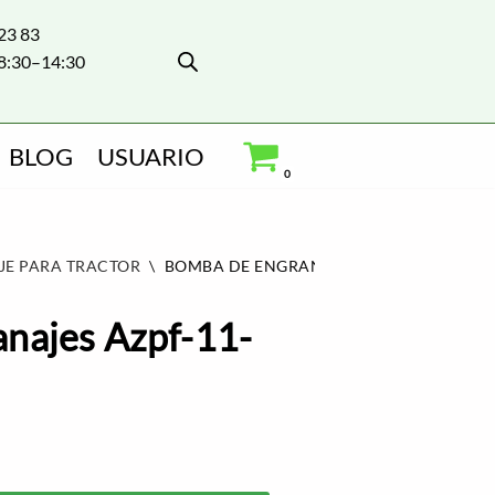
 23 83
8:30–14:30
BLOG
USUARIO
0
JE PARA TRACTOR
\
BOMBA DE ENGRANAJES AZPF-11-008-L
najes Azpf-11-