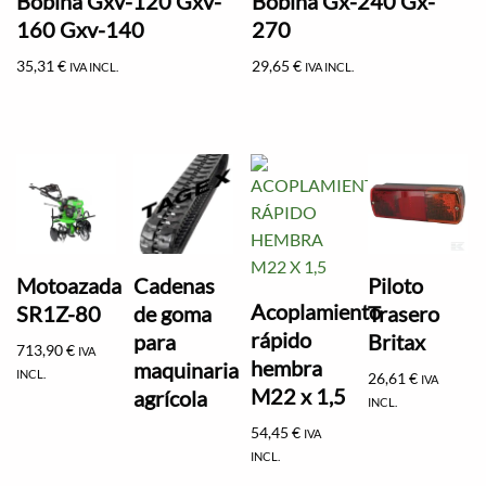
Bobina Gxv-120 Gxv-
Bobina Gx-240 Gx-
160 Gxv-140
270
35,31
€
29,65
€
IVA INCL.
IVA INCL.
Motoazada
Cadenas
Piloto
Acoplamiento
SR1Z-80
de goma
Trasero
rápido
para
Britax
713,90
€
IVA
hembra
maquinaria
INCL.
26,61
€
IVA
M22 x 1,5
agrícola
INCL.
54,45
€
IVA
INCL.