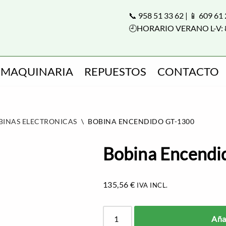
📞 958 51 33 62 | 📱 609 61
🕘HORARIO VERANO L-V: 
MAQUINARIA
REPUESTOS
CONTACTO
BINAS ELECTRONICAS
\
BOBINA ENCENDIDO GT-1300
Bobina Encendi
135,56
€
IVA INCL.
Añad