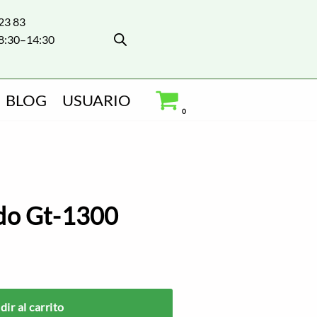
 23 83
8:30–14:30
BLOG
USUARIO
0
do Gt-1300
ir al carrito