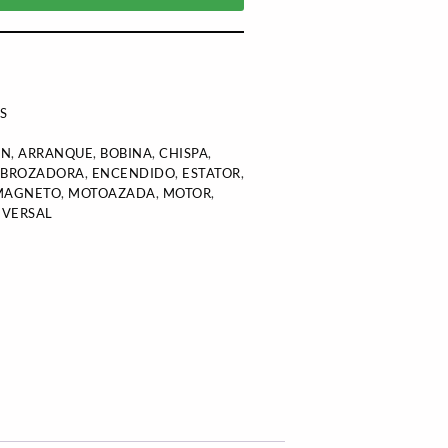
S
ÓN
,
ARRANQUE
,
BOBINA
,
CHISPA
,
SBROZADORA
,
ENCENDIDO
,
ESTATOR
,
MAGNETO
,
MOTOAZADA
,
MOTOR
,
IVERSAL