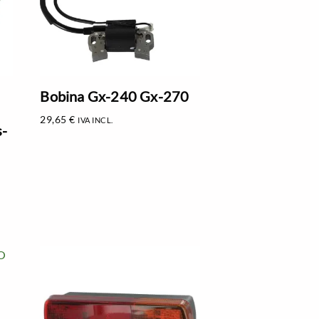
Bobina Gx-240 Gx-270
29,65
€
IVA INCL.
s-