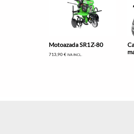
Motoazada SR1Z-80
Ca
ma
713,90
€
IVA INCL.