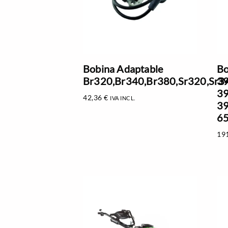
Bobina Adaptable
Bo
Br320,Br340,Br380,Sr320,Sr3
39
39
42,36
€
IVA INCL.
39
65
19