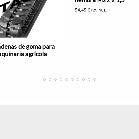
54,45
€
IVA INCL.
denas de goma para
quinaria agrícola