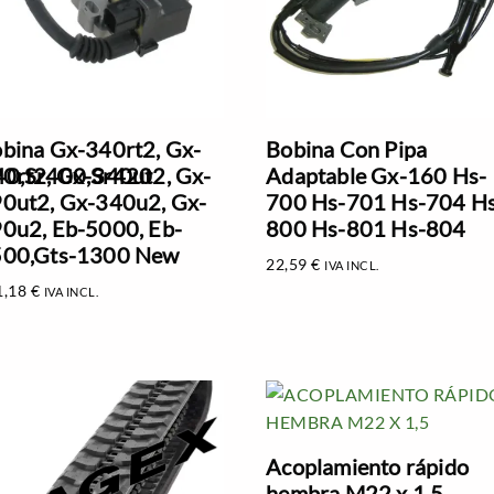
bina Gx-340rt2, Gx-
Bobina Con Pipa
40,Sr400,Sr420
0rt2, Gx-340ut2, Gx-
Adaptable Gx-160 Hs-
0ut2, Gx-340u2, Gx-
700 Hs-701 Hs-704 H
0u2, Eb-5000, Eb-
800 Hs-801 Hs-804
00,Gts-1300 New
22,59
€
IVA INCL.
1,18
€
IVA INCL.
Acoplamiento rápido
hembra M22 x 1,5