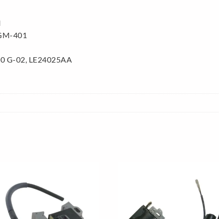
I
GM-401
00 G-02, LE24025AA