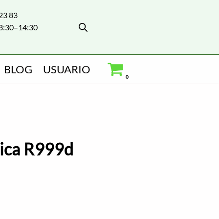
 23 83
8:30–14:30
BLOG
USUARIO
0
nica R999d