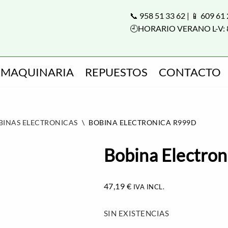
📞 958 51 33 62 | 📱 609 61
🕘HORARIO VERANO L-V: 
MAQUINARIA
REPUESTOS
CONTACTO
BINAS ELECTRONICAS
\
BOBINA ELECTRONICA R999D
Bobina Electro
47,19
€
IVA INCL.
SIN EXISTENCIAS