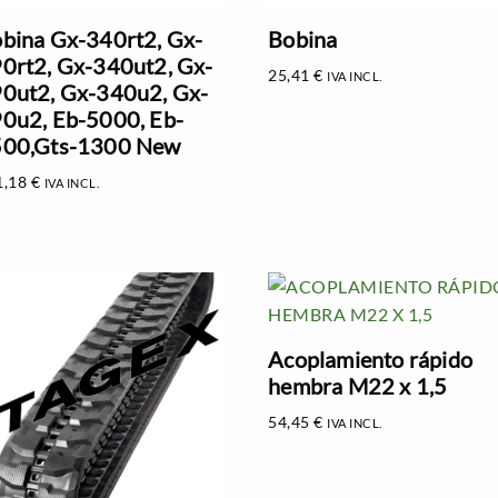
bina Gx-340rt2, Gx-
Bobina
0rt2, Gx-340ut2, Gx-
25,41
€
IVA INCL.
0ut2, Gx-340u2, Gx-
0u2, Eb-5000, Eb-
00,Gts-1300 New
1,18
€
IVA INCL.
Acoplamiento rápido
hembra M22 x 1,5
54,45
€
IVA INCL.