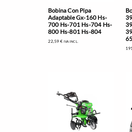
Bobina Con Pipa
Bo
Adaptable Gx-160 Hs-
39
700 Hs-701 Hs-704 Hs-
39
800 Hs-801 Hs-804
39
65
22,59
€
IVA INCL.
19