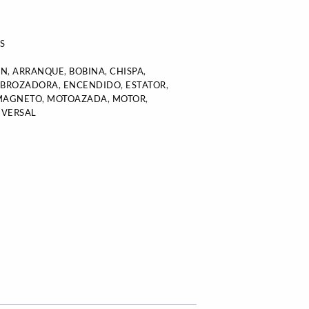
S
ÓN
,
ARRANQUE
,
BOBINA
,
CHISPA
,
SBROZADORA
,
ENCENDIDO
,
ESTATOR
,
MAGNETO
,
MOTOAZADA
,
MOTOR
,
IVERSAL