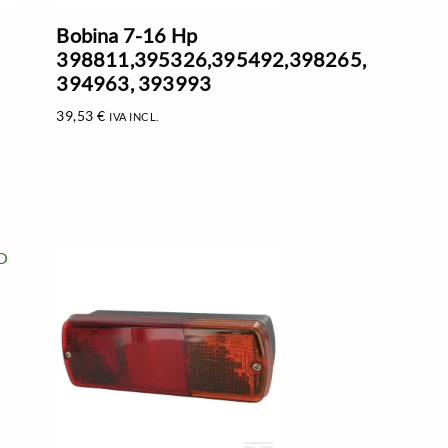
Bobina 7-16 Hp
398811,395326,395492,398265,
394963, 393993
39,53
€
IVA INCL.