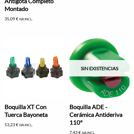
Antigota Completo
Montado
35,09
€
IVA INCL.
SIN EXISTENCIAS
Boquilla XT Con
Boquilla ADE -
Tuerca Bayoneta
Cerámica Antideriva
110º
53,23
€
IVA INCL.
7,43
€
IVA INCL.