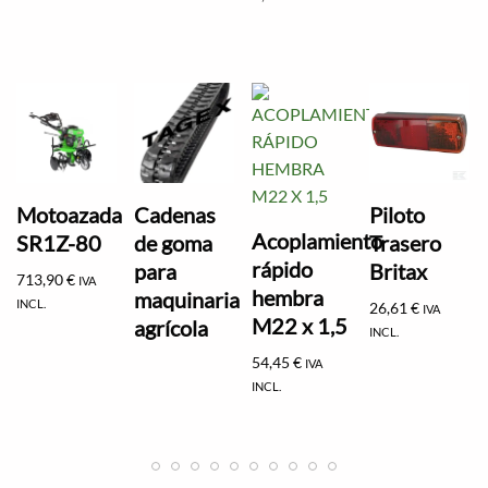
Motoazada
Cadenas
Piloto
Acoplamiento
SR1Z-80
de goma
Trasero
rápido
para
Britax
713,90
€
IVA
hembra
maquinaria
INCL.
26,61
€
IVA
M22 x 1,5
agrícola
INCL.
54,45
€
IVA
INCL.