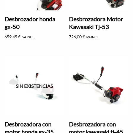
Desbrozador honda
Desbrozadora Motor
gx-50
Kawasaki Tj-53
659,45
€
726,00
€
IVA INCL.
IVA INCL.
SIN EXISTENCIAS
Desbrozadora con
Desbrozadora con
motor honda gx-35
motor kawasaki tj-45