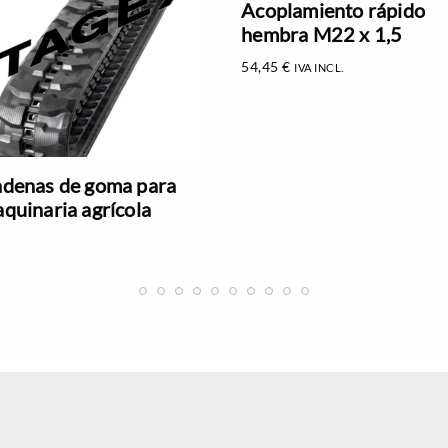
Acoplamiento rápido
hembra M22 x 1,5
54,45
€
IVA INCL.
denas de goma para
quinaria agrícola