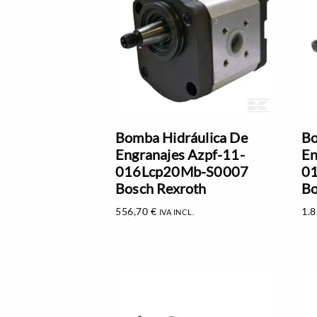
Bomba Hidráulica De
Bo
Engranajes Azpf-11-
En
016Lcp20Mb-S0007
0
Bosch Rexroth
Bo
556,70
€
1.
IVA INCL.