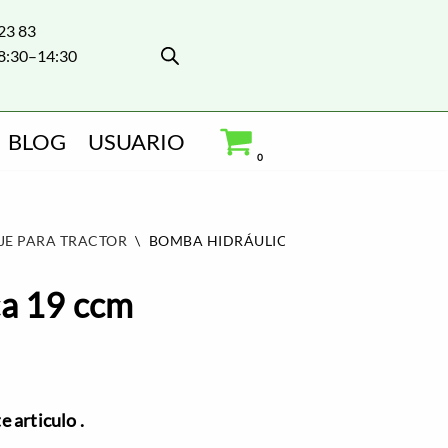
 23 83
8:30–14:30
BLOG
USUARIO
0
JE PARA TRACTOR
\
BOMBA HIDRÁULICA 19 CCM
ca 19 ccm
 articulo .