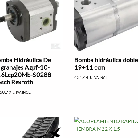
mba Hidráulica De
Bomba hidráulica doble
granajes Azpf-10-
19+11 ccm
16Lcp20Mb-S0288
431,44
€
IVA INCL.
sch Rexroth
850,79
€
IVA INCL.