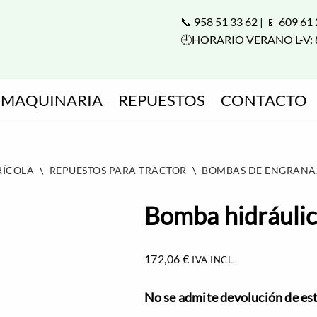
📞 958 51 33 62 | 📱 609 61
🕘HORARIO VERANO L-V: 
MAQUINARIA
REPUESTOS
CONTACTO
RÍCOLA
\
REPUESTOS PARA TRACTOR
\
BOMBAS DE ENGRANA
Bomba hidráuli
172,06
€
IVA INCL.
No se admite devolución de este