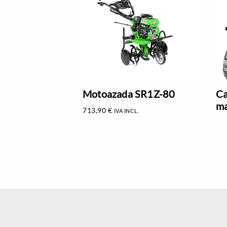
Motoazada SR1Z-80
Ca
ma
713,90
€
IVA INCL.