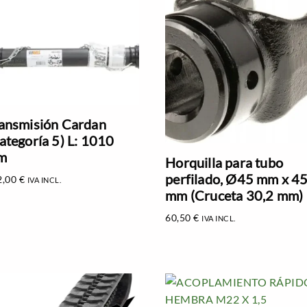
ansmisión Cardan
ategoría 5) L: 1010
m
Horquilla para tubo
perfilado, Ø45 mm x 4
2,00
€
IVA INCL.
mm (Cruceta 30,2 mm)
60,50
€
IVA INCL.