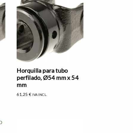
Horquilla para tubo
5
perfilado, Ø54 mm x 54
mm
61,25
€
IVA INCL.