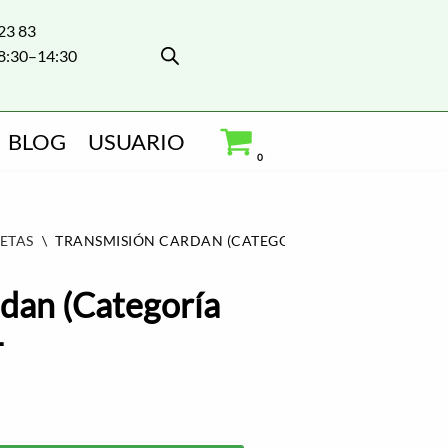
 23 83
8:30–14:30
BLOG
USUARIO
0
ETAS
\
TRANSMISIÓN CARDAN (CATEGORÍA 4) L: 1.210 MM –
dan (Categoría
–