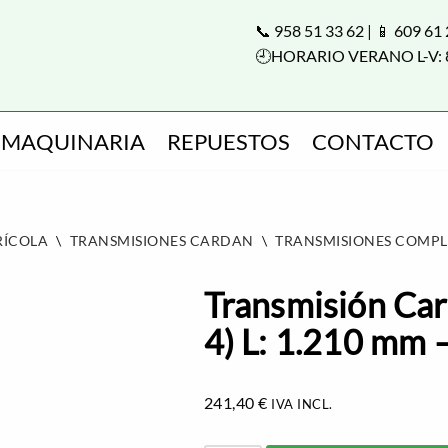
📞 958 51 33 62 | 📱 609 61
🕘HORARIO VERANO L-V: 
MAQUINARIA
REPUESTOS
CONTACTO
RÍCOLA
\
TRANSMISIONES CARDAN
\
TRANSMISIONES COMPL
Transmisión Car
4) L: 1.210 mm 
241,40
€
IVA INCL.