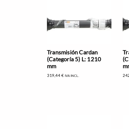
Transmisión Cardan
Tr
(Categoría 5) L: 1210
(C
mm
m
319,44
€
24
IVA INCL.