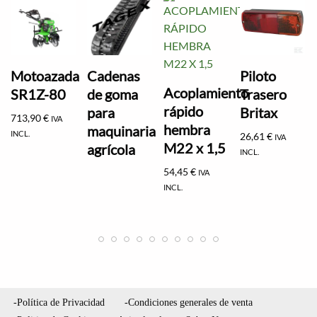
Motoazada
Cadenas
Piloto
Acoplamiento
SR1Z-80
de goma
Trasero
rápido
para
Britax
713,90
€
IVA
hembra
maquinaria
INCL.
26,61
€
IVA
M22 x 1,5
agrícola
INCL.
54,45
€
IVA
INCL.
-Política de Privacidad
-Condiciones generales de venta