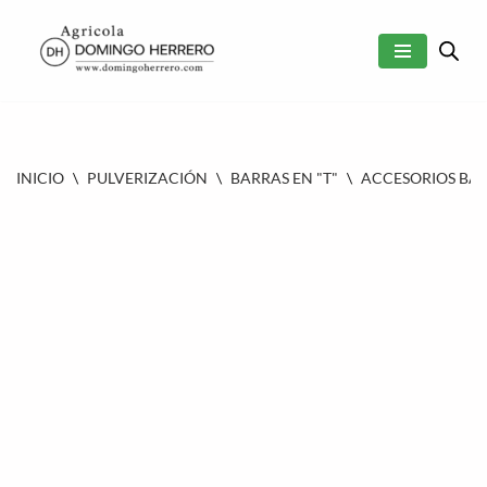
SALTAR
AL
CONTENIDO
INICIO
\
PULVERIZACIÓN
\
BARRAS EN "T"
\
ACCESORIOS BAR