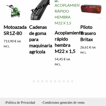
Motoazada
Cadenas
Piloto
Acoplamiento
SR1Z-80
de goma
Trasero
rápido
para
Britax
713,90
€
IVA
hembra
maquinaria
INCL.
26,61
€
IVA
M22 x 1,5
agrícola
INCL.
54,45
€
IVA
INCL.
-Política de Privacidad
-Condiciones generales de venta