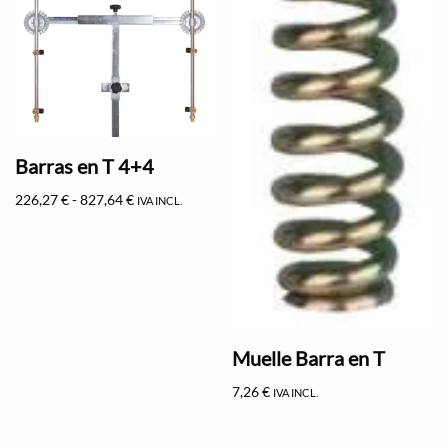
Barras en T 4+4
226,27
€
-
827,64
€
IVA INCL.
Muelle Barra en T
7,26
€
IVA INCL.