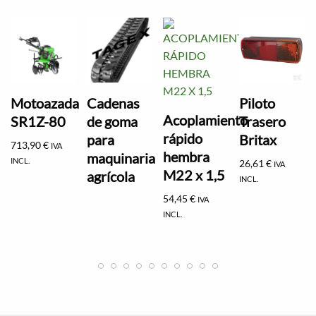
Motoazada
Cadenas
Piloto
Acoplamiento
SR1Z-80
de goma
Trasero
rápido
para
Britax
713,90
€
IVA
hembra
maquinaria
INCL.
26,61
€
IVA
M22 x 1,5
agrícola
INCL.
54,45
€
IVA
INCL.