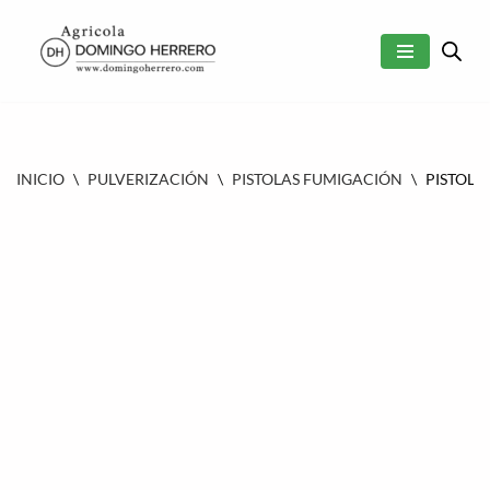
SALTAR
AL
CONTENIDO
INICIO
\
PULVERIZACIÓN
\
PISTOLAS FUMIGACIÓN
\
PISTOLA