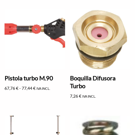
Pistola turbo M.90
Boquilla Difusora
Turbo
67,76
€
-
77,44
€
IVA INCL.
7,26
€
IVA INCL.