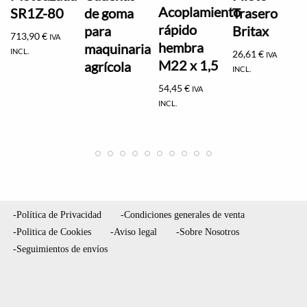
Acoplamiento
SR1Z-80
de goma
Trasero
rápido
para
Britax
713,90
€
IVA
hembra
maquinaria
INCL.
26,61
€
IVA
M22 x 1,5
agrícola
INCL.
54,45
€
IVA
INCL.
-Política de Privacidad
-Condiciones generales de venta
-Politica de Cookies
-Aviso legal
-Sobre Nosotros
-Seguimientos de envíos