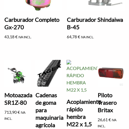
Carburador Completo
Carburador Shindaiwa
Gx-270
B-45
43,18
€
64,78
€
IVA INCL.
IVA INCL.
Motoazada
Cadenas
Piloto
Acoplamiento
SR1Z-80
de goma
Trasero
rápido
para
Britax
713,90
€
IVA
hembra
maquinaria
INCL.
26,61
€
IVA
M22 x 1,5
agrícola
INCL.