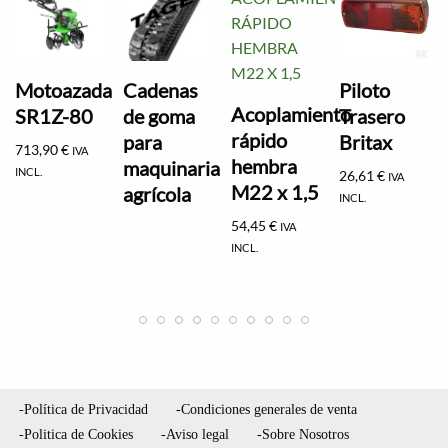
Motoazada
Cadenas
Piloto
Acoplamiento
SR1Z-80
de goma
Trasero
rápido
para
Britax
713,90
€
IVA
hembra
maquinaria
INCL.
26,61
€
IVA
M22 x 1,5
agrícola
INCL.
54,45
€
IVA
INCL.
-Política de Privacidad
-Condiciones generales de venta
-Politica de Cookies
-Aviso legal
-Sobre Nosotros