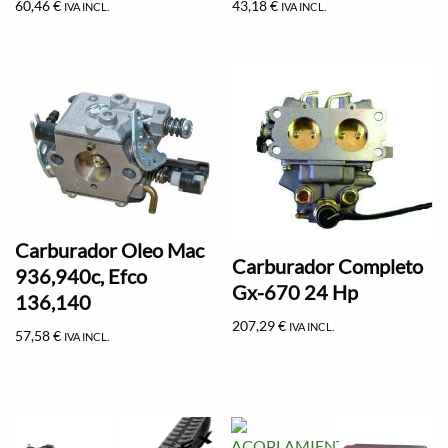
60,46
€
43,18
€
IVA INCL.
IVA INCL.
Carburador Oleo Mac
Carburador Completo
936,940c, Efco
Gx-670 24 Hp
136,140
207,29
€
IVA INCL.
57,58
€
IVA INCL.