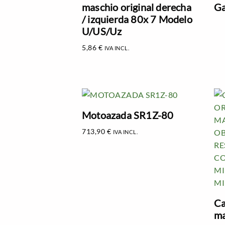
maschio original derecha
Ga
/ izquierda 80x 7 Modelo
U/US/Uz
5,86
€
IVA INCL.
Motoazada SR1Z-80
713,90
€
IVA INCL.
Ca
ma