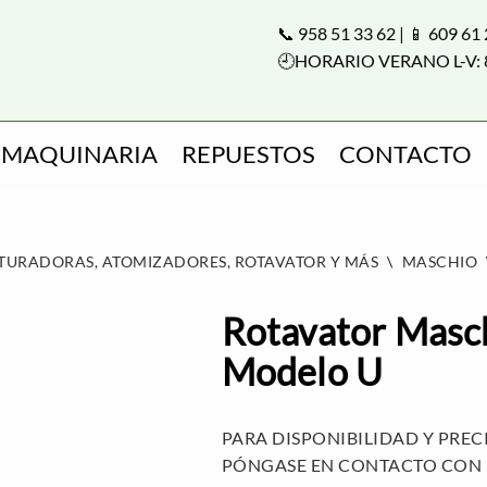
📞 958 51 33 62 | 📱 609 61
🕘HORARIO VERANO L-V: 
MAQUINARIA
REPUESTOS
CONTACTO
ITURADORAS, ATOMIZADORES, ROTAVATOR Y MÁS
\
MASCHIO
Rotavator Masc
Modelo U
PARA DISPONIBILIDAD Y PREC
PÓNGASE EN CONTACTO CON