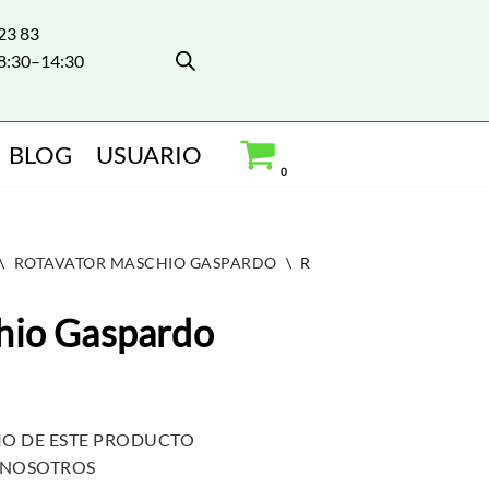
 23 83
8:30–14:30
BLOG
USUARIO
0
\
ROTAVATOR MASCHIO GASPARDO
\
ROTAVATOR MASCHIO 
hio Gaspardo
IO DE ESTE PRODUCTO
 NOSOTROS