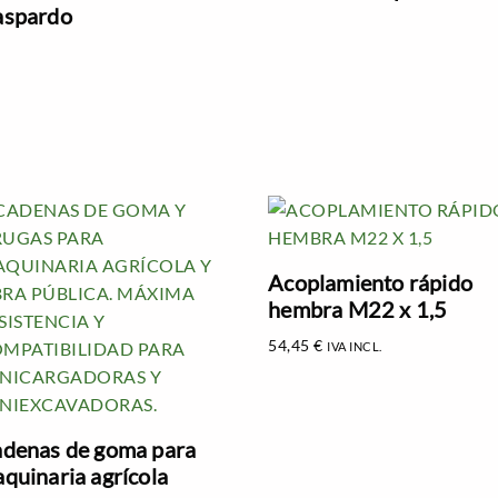
spardo
Acoplamiento rápido
hembra M22 x 1,5
54,45
€
IVA INCL.
denas de goma para
quinaria agrícola