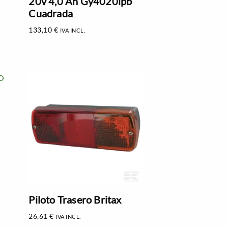
20v 4,0 Ah Gy4020lpb
Cuadrada
133,10
€
IVA INCL.
Piloto Trasero Britax
26,61
€
IVA INCL.