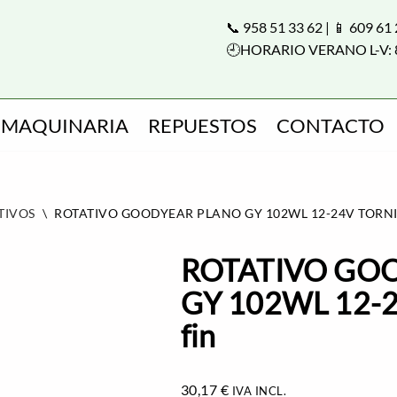
📞 958 51 33 62 | 📱 609 61
🕘HORARIO VERANO L-V: 
MAQUINARIA
REPUESTOS
CONTACTO
TIVOS
\
ROTATIVO GOODYEAR PLANO GY 102WL 12-24V TORNIL
ROTATIVO GO
GY 102WL 12-24
fin
30,17
€
IVA INCL.