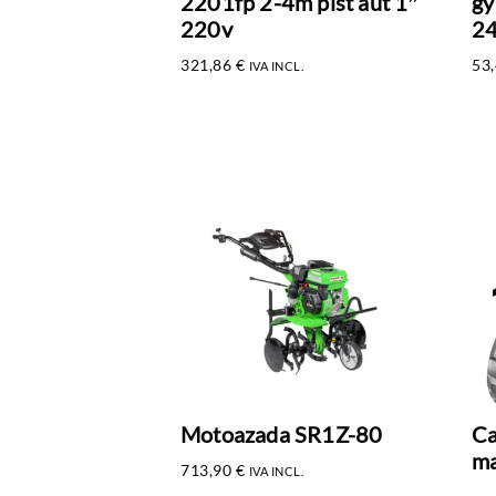
2201fp 2-4m pist aut 1″
gy
220v
2
321,86
€
53
IVA INCL.
Motoazada SR1Z-80
Ca
ma
713,90
€
IVA INCL.