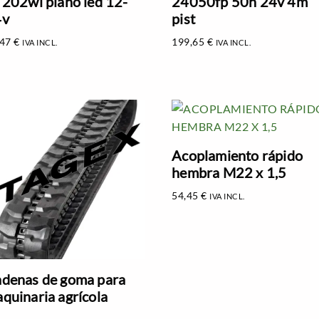
 202wl plano led 12-
24050fp 50h 24v 4m
4v
pist
,47
€
199,65
€
IVA INCL.
IVA INCL.
Acoplamiento rápido
hembra M22 x 1,5
54,45
€
IVA INCL.
denas de goma para
quinaria agrícola