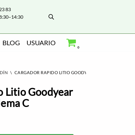
 23 83
8:30–14:30
BLOG
USUARIO
0
RDÍN
\
CARGADOR RAPIDO LITIO GOODYEAR 20V GY2020LC N
 Litio Goodyear
Nema C