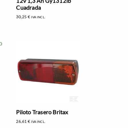
12v 1,3 Ah Gy1312lb
Cuadrada
30,25
€
IVA INCL.
Piloto Trasero Britax
26,61
€
IVA INCL.