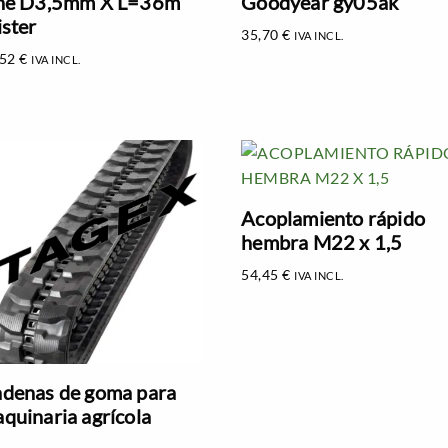
ne D3,5mm X L=36m
Goodyear gy05ak
ister
35,70
€
IVA INCL.
,52
€
IVA INCL.
Acoplamiento rápido
hembra M22 x 1,5
54,45
€
IVA INCL.
denas de goma para
quinaria agrícola