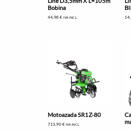
Line D3,5mm X L=105m
Li
Bobina
Bl
44,98
€
14
IVA INCL.
Motoazada SR1Z-80
Ca
ma
713,90
€
IVA INCL.