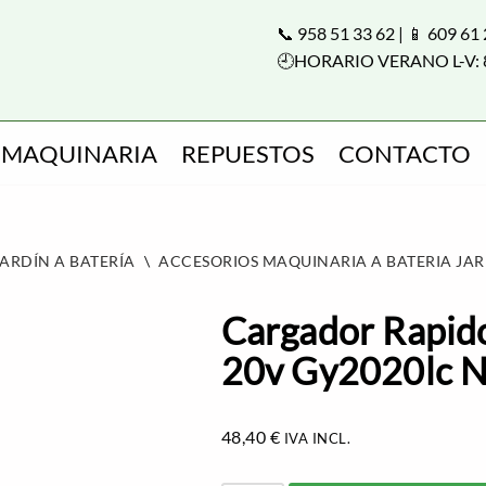
📞 958 51 33 62 | 📱 609 61
🕘HORARIO VERANO L-V: 
MAQUINARIA
REPUESTOS
CONTACTO
ARDÍN A BATERÍA
\
ACCESORIOS MAQUINARIA A BATERIA JA
Cargador Rapido
20v Gy2020lc 
48,40
€
IVA INCL.