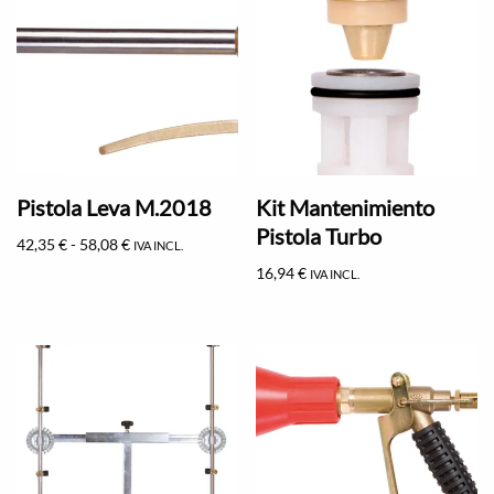
Pistola Leva M.2018
Kit Mantenimiento
Pistola Turbo
42,35
€
-
58,08
€
IVA INCL.
16,94
€
IVA INCL.