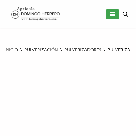
SALTAR
AL
CONTENIDO
INICIO
\
PULVERIZACIÓN
\
PULVERIZADORES
\
PULVERIZADO