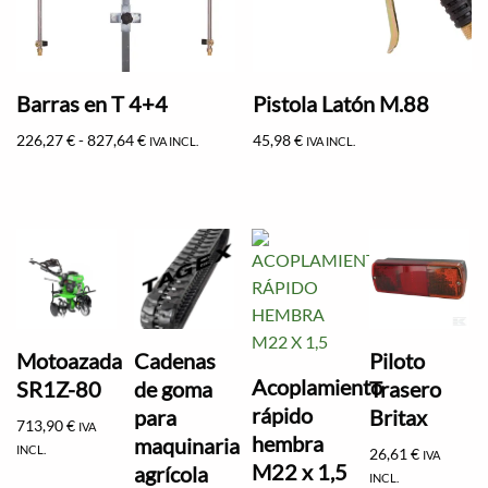
Barras en T 4+4
Pistola Latón M.88
226,27
€
-
827,64
€
45,98
€
IVA INCL.
IVA INCL.
Motoazada
Cadenas
Piloto
Acoplamiento
SR1Z-80
de goma
Trasero
rápido
para
Britax
713,90
€
IVA
hembra
maquinaria
INCL.
26,61
€
IVA
M22 x 1,5
agrícola
INCL.