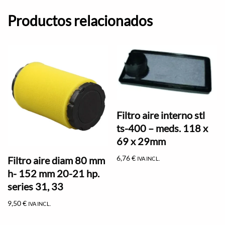
Productos relacionados
Filtro aire interno stl
ts-400 – meds. 118 x
69 x 29mm
6,76
€
Filtro aire diam 80 mm
IVA INCL.
h- 152 mm 20-21 hp.
series 31, 33
9,50
€
IVA INCL.