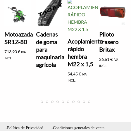
Motoazada
Cadenas
Piloto
Acoplamiento
SR1Z-80
de goma
Trasero
rápido
para
Britax
713,90
€
IVA
hembra
maquinaria
INCL.
26,61
€
IVA
M22 x 1,5
agrícola
INCL.
54,45
€
IVA
INCL.
-Política de Privacidad
-Condiciones generales de venta