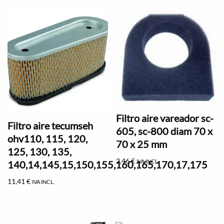
Filtro aire vareador sc-
Filtro aire tecumseh
605, sc-800 diam 70 x
ohv110, 115, 120,
70 x 25 mm
125, 130, 135,
2,46
€
IVA INCL.
140,14,145,15,150,155,160,165,170,17,175
11,41
€
IVA INCL.