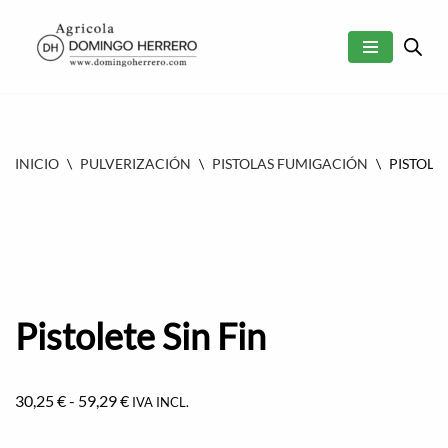
SALTAR
AL
CONTENIDO
INICIO
\
PULVERIZACIÓN
\
PISTOLAS FUMIGACIÓN
\
PISTOLET
Pistolete Sin Fin
30,25
€
-
59,29
€
IVA INCL.