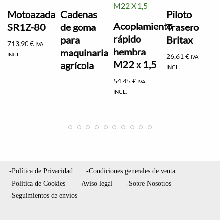
Motoazada
Cadenas
Piloto
Acoplamiento
SR1Z-80
de goma
Trasero
rápido
para
Britax
713,90
€
IVA
hembra
maquinaria
INCL.
26,61
€
IVA
M22 x 1,5
agrícola
INCL.
54,45
€
IVA
INCL.
-Política de Privacidad
-Condiciones generales de venta
-Politica de Cookies
-Aviso legal
-Sobre Nosotros
-Seguimientos de envíos