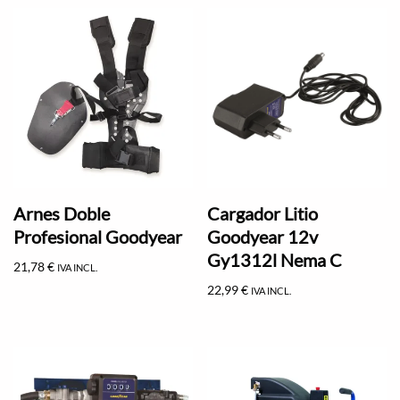
Arnes Doble
Cargador Litio
Profesional Goodyear
Goodyear 12v
Gy1312l Nema C
21,78
€
IVA INCL.
22,99
€
IVA INCL.