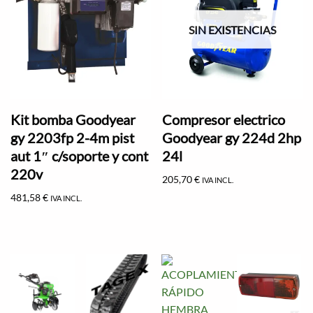
SIN EXISTENCIAS
Kit bomba Goodyear
Compresor electrico
gy 2203fp 2-4m pist
Goodyear gy 224d 2hp
aut 1″ c/soporte y cont
24l
220v
205,70
€
IVA INCL.
481,58
€
IVA INCL.