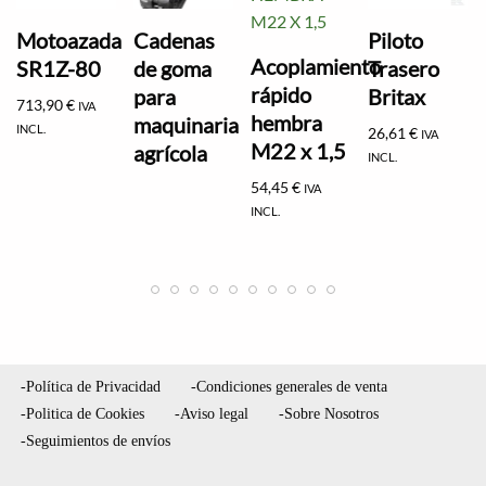
Motoazada
Cadenas
Piloto
Acoplamiento
SR1Z-80
de goma
Trasero
rápido
para
Britax
713,90
€
IVA
hembra
maquinaria
INCL.
26,61
€
IVA
M22 x 1,5
agrícola
INCL.
54,45
€
IVA
INCL.
-Política de Privacidad
-Condiciones generales de venta
-Politica de Cookies
-Aviso legal
-Sobre Nosotros
-Seguimientos de envíos