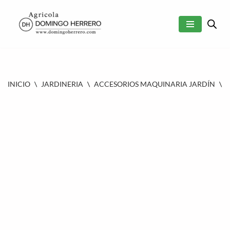
SALTAR
AL
CONTENIDO
INICIO
\
JARDINERIA
\
ACCESORIOS MAQUINARIA JARDÍN
\
N