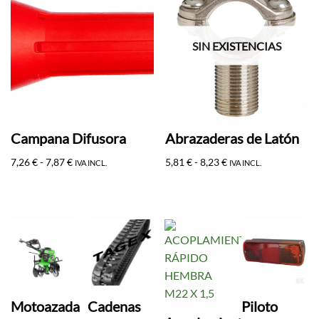
SIN EXISTENCIAS
Campana Difusora
Abrazaderas de Latón
7,26
€
-
7,87
€
5,81
€
-
8,23
€
IVA INCL.
IVA INCL.
Motoazada
Cadenas
Piloto