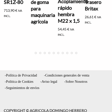
Acoplamiento
SR1Z-80
de goma
Trasero
rápido
para
Britax
713,90
€
IVA
hembra
maquinaria
INCL.
26,61
€
IVA
M22 x 1,5
agrícola
INCL.
54,45
€
IVA
INCL.
-Política de Privacidad
-Condiciones generales de venta
-Politica de Cookies
-Aviso legal
-Sobre Nosotros
-Seguimientos de envíos
COPYRIGHT © AGRICOLA DOMINGO HERRERO