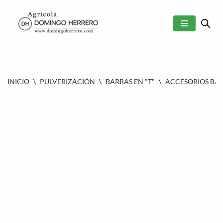
SALTAR
AL
CONTENIDO
INICIO
\
PULVERIZACIÓN
\
BARRAS EN "T"
\
ACCESORIOS BAR