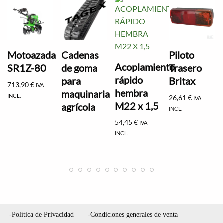
Motoazada
Cadenas
Piloto
Acoplamiento
SR1Z-80
de goma
Trasero
rápido
para
Britax
713,90
€
IVA
hembra
maquinaria
INCL.
26,61
€
IVA
M22 x 1,5
agrícola
INCL.
54,45
€
IVA
INCL.
-Política de Privacidad
-Condiciones generales de venta