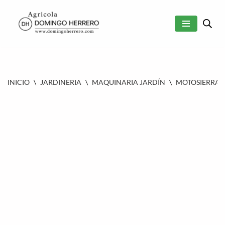
SALTAR
AL
CONTENIDO
INICIO
\
JARDINERIA
\
MAQUINARIA JARDÍN
\
MOTOSIERRAS