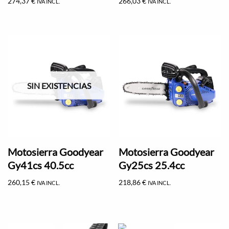
274,37
€
266,03
€
IVA INCL.
IVA INCL.
SIN EXISTENCIAS
Motosierra Goodyear
Motosierra Goodyear
Gy41cs 40.5cc
Gy25cs 25.4cc
260,15
€
218,86
€
IVA INCL.
IVA INCL.