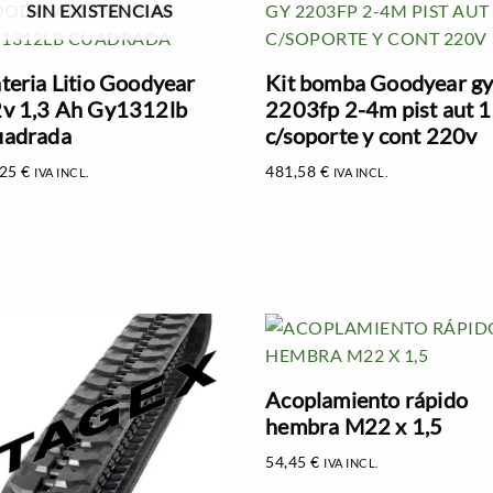
SIN EXISTENCIAS
teria Litio Goodyear
Kit bomba Goodyear g
v 1,3 Ah Gy1312lb
2203fp 2-4m pist aut 
adrada
c/soporte y cont 220v
,25
€
481,58
€
IVA INCL.
IVA INCL.
Acoplamiento rápido
hembra M22 x 1,5
54,45
€
IVA INCL.