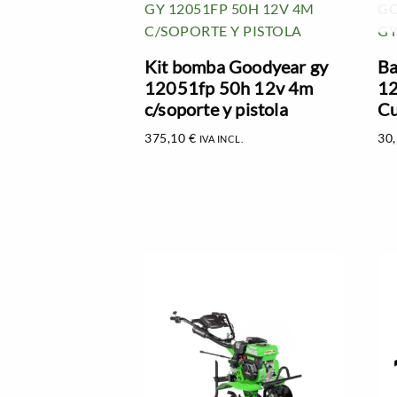
Kit bomba Goodyear gy
Ba
12051fp 50h 12v 4m
12
c/soporte y pistola
Cu
375,10
€
30
IVA INCL.