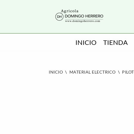
SALTAR
AL
CONTENIDO
INICIO
TIENDA
INICIO
\
MATERIAL ELECTRICO
\
PILO