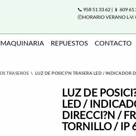
📞 958 51 33 62 | 📱 609 61
🕘HORARIO VERANO L-V: 
MAQUINARIA
REPUESTOS
CONTACTO
TOS TRASEROS
\
LUZ DE POSICI?N TRASERA LED / INDICADOR DE 
LUZ DE POSICI
LED / INDICA
DIRECCI?N / F
TORNILLO / IP 