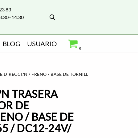
 23 83
8:30–14:30
BLOG
USUARIO
0
DIRECCI?N / FRENO / BASE DE TORNILLO / IP 65 / DC12-24V/
?N TRASERA
DOR DE
RENO / BASE DE
65 / DC12-24V/