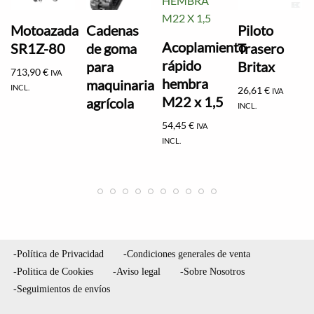
Motoazada
Cadenas
Piloto
Acoplamiento
SR1Z-80
de goma
Trasero
rápido
para
Britax
713,90
€
IVA
hembra
maquinaria
INCL.
26,61
€
IVA
M22 x 1,5
agrícola
INCL.
54,45
€
IVA
INCL.
-Política de Privacidad
-Condiciones generales de venta
-Politica de Cookies
-Aviso legal
-Sobre Nosotros
-Seguimientos de envíos