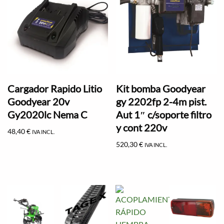
Cargador Rapido Litio
Kit bomba Goodyear
Goodyear 20v
gy 2202fp 2-4m pist.
Gy2020lc Nema C
Aut 1″ c/soporte filtro
y cont 220v
48,40
€
IVA INCL.
520,30
€
IVA INCL.