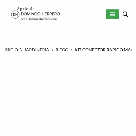
SALTAR
AL
CONTENIDO
INICIO
\
JARDINERIA
\
RIEGO
\
KIT CONECTOR RAPIDO MACH