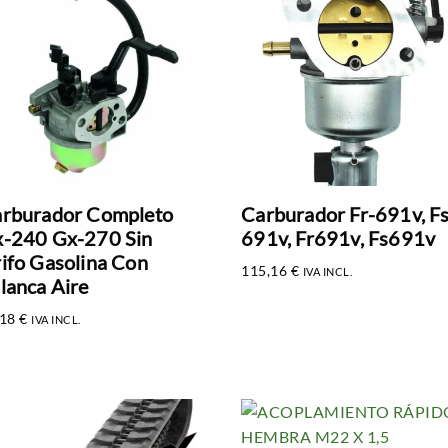
rburador Completo
Carburador Fr-691v, Fs
-240 Gx-270 Sin
691v, Fr691v, Fs691v
ifo Gasolina Con
115,16
€
IVA INCL.
lanca Aire
,18
€
IVA INCL.