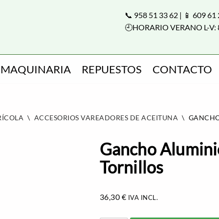
📞 958 51 33 62 | 📱 609 61
🕘HORARIO VERANO L-V: 
MAQUINARIA
REPUESTOS
CONTACTO
RÍCOLA
\
ACCESORIOS VAREADORES DE ACEITUNA
\
GANCHO 
Gancho Alumin
Tornillos
36,30
€
IVA INCL.