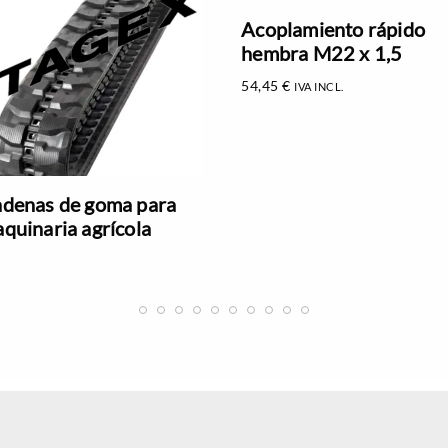
Acoplamiento rápido
hembra M22 x 1,5
54,45
€
IVA INCL.
denas de goma para
quinaria agrícola