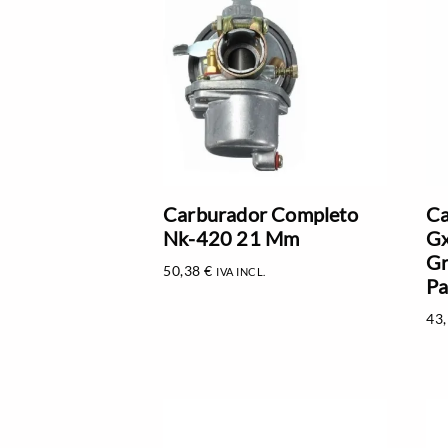
Carburador Completo
Ca
Nk-420 21 Mm
Gx
Gr
50,38
€
IVA INCL.
Pa
43