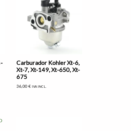
-
Carburador Kohler Xt-6,
Xt-7, Xt-149, Xt-650, Xt-
675
36,00
€
IVA INCL.