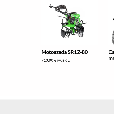
Motoazada SR1Z-80
Ca
ma
713,90
€
IVA INCL.