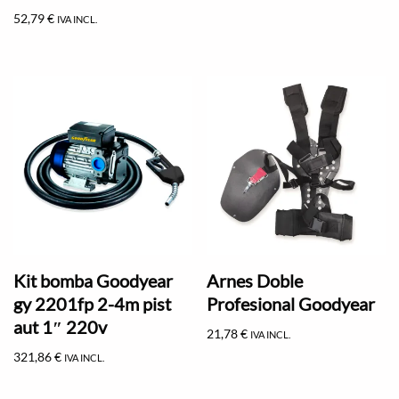
52,79
€
IVA INCL.
Kit bomba Goodyear
Arnes Doble
gy 2201fp 2-4m pist
Profesional Goodyear
aut 1″ 220v
21,78
€
IVA INCL.
321,86
€
IVA INCL.