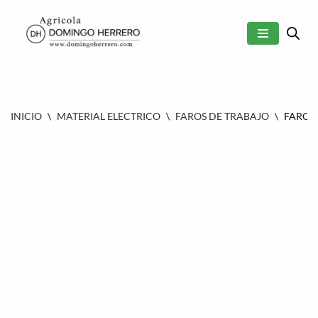
SALTAR
AL
CONTENIDO
INICIO
\
MATERIAL ELECTRICO
\
FAROS DE TRABAJO
\
FARO 