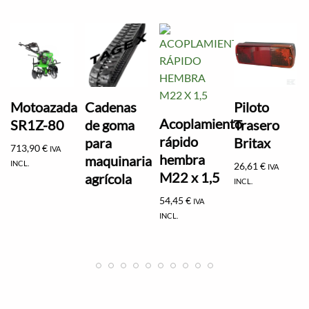
Motoazada
Cadenas
Piloto
Acoplamiento
SR1Z-80
de goma
Trasero
rápido
para
Britax
713,90
€
IVA
hembra
maquinaria
INCL.
26,61
€
IVA
M22 x 1,5
agrícola
INCL.
54,45
€
IVA
INCL.