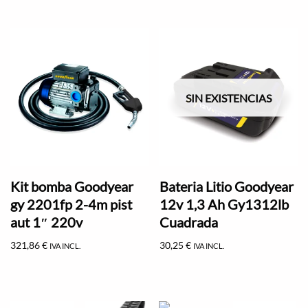
SIN EXISTENCIAS
Kit bomba Goodyear
Bateria Litio Goodyear
gy 2201fp 2-4m pist
12v 1,3 Ah Gy1312lb
aut 1″ 220v
Cuadrada
321,86
€
30,25
€
IVA INCL.
IVA INCL.