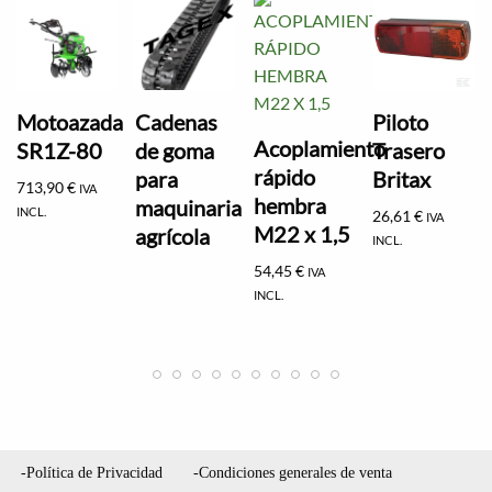
Motoazada
Cadenas
Piloto
Acoplamiento
SR1Z-80
de goma
Trasero
rápido
para
Britax
713,90
€
IVA
hembra
maquinaria
INCL.
26,61
€
IVA
M22 x 1,5
agrícola
INCL.
54,45
€
IVA
INCL.
-Política de Privacidad
-Condiciones generales de venta