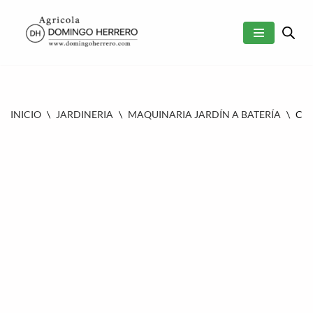
SALTAR
AL
CONTENIDO
INICIO
\
JARDINERIA
\
MAQUINARIA JARDÍN A BATERÍA
\
COR