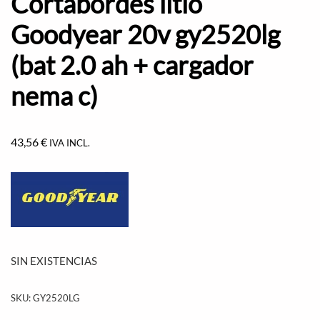
Cortabordes litio
Goodyear 20v gy2520lg
(bat 2.0 ah + cargador
nema c)
43,56
€
IVA INCL.
SIN EXISTENCIAS
SKU:
GY2520LG